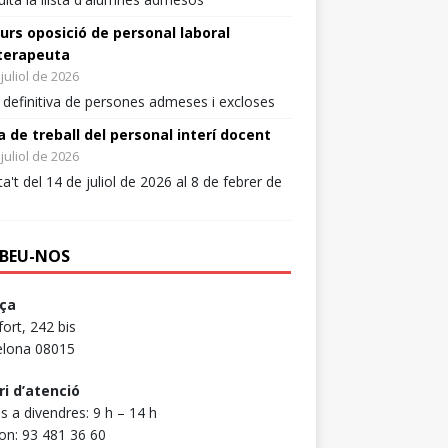
urs oposició de personal laboral
ntersindical Educació Retweeted
oterapeuta
óDigital
@naciodigital
·
5 ag.
juliol de 2026
ntersindical denuncia que el personal
a definitiva de persones admeses i excloses
enció educativa pateix "caos administratiu"
rés d'una incidència en la resolució dels
a de treball del personal interí docent
ts pel repartiment de places
juliol de 2026
a't del 14 de juliol de 2026 al 8 de febrer de
mira_gerard
5
9
Twitter
BEU-NOS
Carrega més
ça
ort, 242 bis
elona 08015
ri d’atenció
ns a divendres: 9 h – 14 h
on: 93 481 36 60