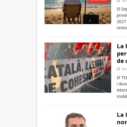
18 
El De
provi
2027.
revis
La 
per
de 
18 
El TE
i don
Inter
mobil
La 
nom