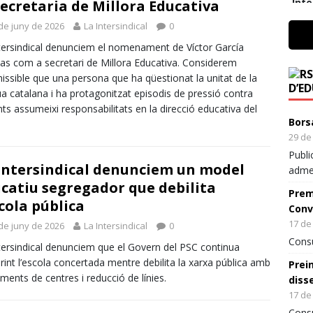
Avata
Inte
Secretaria de Millora Educativa
r
En a
de juny de 2026
La Intersindical
0
peri
tersindical denunciem el nomenament de Víctor García
denú
nyap
as com a secretari de Millora Educativa. Considerem
amb 
issible que una persona que ha qüestionat la unitat de la
D’E
ua catalana i ha protagonitzat episodis de pressió contra
Na
ts assumeixi responsabilitats en la direcció educativa del
La
Bors
d'
29 de 
ad
Publi
re
Intersindical denunciem un model
admes
pl
catiu segregador que debilita
Prem
scola pública
Conv
✍️
17 de 
de juny de 2026
La Intersindical
0
ht
Consu
ca
tersindical denunciem que el Govern del PSC continua
de
rint l’escola concertada mentre debilita la xarxa pública amb
Prein
es
ments de centres i reducció de línies.
diss
17 de 
Consu