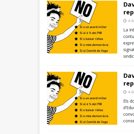
Dav
rep
4 d
La In
contu
expre
signa
sindi
Dav
rep
4 d
Els d
d’Edu
convo
conse