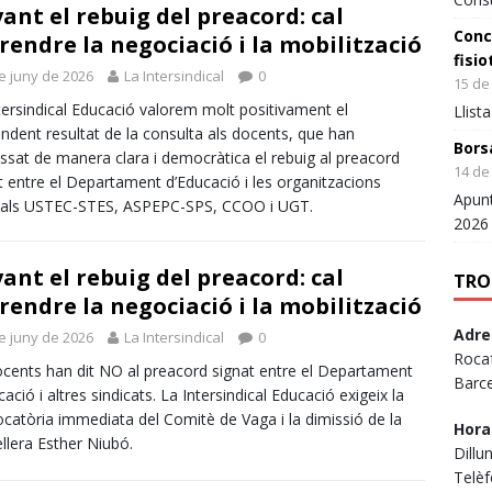
ant el rebuig del preacord: cal
Conc
rendre la negociació i la mobilització
I
fisi
Avata
Naci
e juny de 2026
La Intersindical
0
15 de 
r
La I
tersindical Educació valorem molt positivament el
Llist
d'at
ndent resultat de la consulta als docents, que han
desp
Bors
ssat de manera clara i democràtica el rebuig al preacord
mèri
14 de 
t entre el Departament d’Educació i les organitzacions
Apunt
cals USTEC-STES, ASPEPC-SPS, CCOO i UGT.
✍️
@
2026
ant el rebuig del preacord: cal
TRO
rendre la negociació i la mobilització
Adre
e juny de 2026
La Intersindical
0
Rocaf
ocents han dit NO al preacord signat entre el Departament
Barc
cació i altres sindicats. La Intersindical Educació exigeix la
catòria immediata del Comitè de Vaga i la dimissió de la
Hora
llera Esther Niubó.
Dillu
Telèf