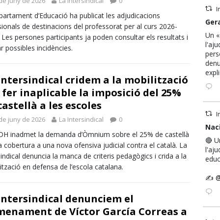
de juny de 2026
La Intersindical
0
I
partament d’Educació ha publicat les adjudicacions
Avata
Ger
sionals de destinacions del professorat per al curs 2026-
r
Un «
 Les persones participants ja poden consultar els resultats i
l'aj
ar possibles incidències.
pers
denu
expl
Intersindical cridem a la mobilització
 fer inaplicable la imposició del 25%
castellà a les escoles
I
de juny de 2026
La Intersindical
0
Avata
Naci
DH inadmet la demanda d’Òmnium sobre el 25% de castellà
r
🔴 U
a cobertura a una nova ofensiva judicial contra el català. La
l'aj
sindical denuncia la manca de criteris pedagògics i crida a la
educ
ització en defensa de l’escola catalana.
✍️
@
Intersindical denunciem el
enament de Víctor García Correas a