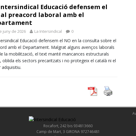
Intersindical Educació defensem el
al preacord laboral amb el
partament
e juny de 2026
La Intersindical
0
tersindical Educació defensem el NO en la consulta sobre el
ord amb el Departament. Malgrat alguns avenços laborals
 de la mobilització, el text manté mancances estructurals
, oblida els sectors precaritzats i no protegeix el català ni el
 adquisitiu.
Av
Rocafort, 242 bis 934813660
Camp de Mart, 3 GIRONA 972746481