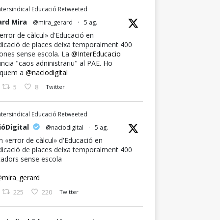
ntersindical Educació Retweeted
ard Mira
@mira_gerard
·
5 ag.
error de càlcul» d'Educació en
udicació de places deixa temporalment 400
ones sense escola. La
@InterEducacio
ncia "caos adninistrariu" al PAE. Ho
iquem a
@naciodigital
5
8
Twitter
ntersindical Educació Retweeted
óDigital
@naciodigital
·
5 ag.
n «error de càlcul» d'Educació en
udicació de places deixa temporalment 400
adors sense escola
mira_gerard
225
220
Twitter