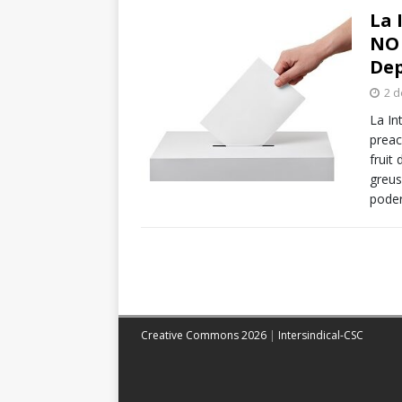
La 
NO 
De
2 d
La In
preac
fruit
greus
poder
Creative Commons 2026
|
Intersindical-CSC