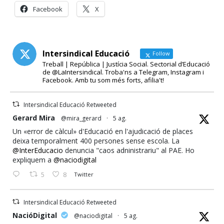
Facebook
X
Intersindical Educació
Follow
Treball | República | Justícia Social. Sectorial d’Educació
de @LaIntersindical. Troba'ns a Telegram, Instagram i
Facebook. Amb tu som més forts, afilia't!
Intersindical Educació Retweeted
ata
Gerard Mira
@mira_gerard
·
5 ag.
Un «error de càlcul» d'Educació en l'ajudicació de places
deixa temporalment 400 persones sense escola. La
@InterEducacio
denuncia "caos adninistrariu" al PAE. Ho
expliquem a
@naciodigital
5
8
Twitter
Intersindical Educació Retweeted
ata
NacióDigital
@naciodigital
·
5 ag.