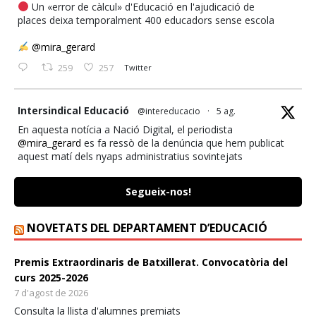
Un «error de càlcul» d'Educació en l'ajudicació de
places deixa temporalment 400 educadors sense escola
@mira_gerard
259
257
Twitter
ata
Intersindical Educació
@intereducacio
·
5 ag.
En aquesta notícia a Nació Digital, el periodista
@mira_gerard
es fa ressò de la denúncia que hem publicat
aquest matí dels nyaps administratius sovintejats
d'@educaciocat amb el Personal d'Atenció Educativa.
Segueix-nos!
NacióDigital
@naciodigital
La Intersindical denuncia que el personal d'atenció
NOVETATS DEL DEPARTAMENT D’EDUCACIÓ
educativa pateix "caos administratiu" després d'una
incidència en la resolució dels mèrits pel repartiment de
places
Premis Extraordinaris de Batxillerat. Convocatòria del
curs 2025-2026
@mira_gerard
7 d'agost de 2026
https://naciodigital.cat/societat/un-error-de-calcul-
Consulta la llista d'alumnes premiats