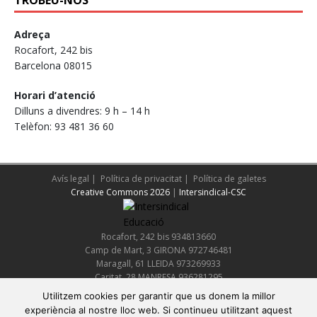
TROBEU-NOS
Adreça
Rocafort, 242 bis
Barcelona 08015
Horari d’atenció
Dilluns a divendres: 9 h – 14 h
Telèfon: 93 481 36 60
Avís legal
|
Política de privacitat
|
Política de galetes
Creative Commons 2026
|
Intersindical-CSC
Rocafort, 242 bis 934813660
Camp de Mart, 3 GIRONA 972746481
Maragall, 61 LLEIDA 973269933
Caritat, 28 MANRESA 936281295
Plaça de Sant Antoni, 2 TARRAGONA 977243304
Utilitzem cookies per garantir que us donem la millor
Hotel d’Entitats-Carrer Verge del Carme, 2. AMPOSTA 977243304
experiència al nostre lloc web. Si continueu utilitzant aquest