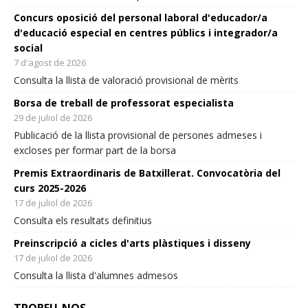
deducacio-en-lajudicacio-de-places-deixa-temporalment-
Concurs oposició del personal laboral d'educador/a
400-educadors-sense-escola.html
d'educació especial en centres públics i integrador/a
social
2
4
Twitter
7 d'agost de 2026
Consulta la llista de valoració provisional de mèrits
Intersindical Educació Retweeted
Borsa de treball de professorat especialista
ata
NacióDigital
@naciodigital
·
5 ag.
29 de juliol de 2026
La Intersindical denuncia que el personal d'atenció
Publicació de la llista provisional de persones admeses i
educativa pateix "caos administratiu" després d'una
excloses per formar part de la borsa
incidència en la resolució dels mèrits pel repartiment de
places
Premis Extraordinaris de Batxillerat. Convocatòria del
curs 2025-2026
@mira_gerard
17 de juliol de 2026
5
9
Twitter
Consulta els resultats definitius
Carrega més
Preinscripció a cicles d'arts plàstiques i disseny
17 de juliol de 2026
Consulta la llista d'alumnes admesos