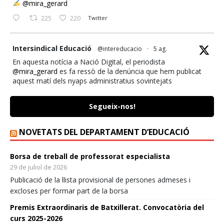
@mira_gerard
225
220
Twitter
ata
Intersindical Educació
@intereducacio
·
5 ag.
En aquesta notícia a Nació Digital, el periodista
@mira_gerard
es fa ressò de la denúncia que hem publicat
aquest matí dels nyaps administratius sovintejats
d'@educaciocat amb el Personal d'Atenció Educativa.
Segueix-nos!
NacióDigital
@naciodigital
La Intersindical denuncia que el personal d'atenció
NOVETATS DEL DEPARTAMENT D’EDUCACIÓ
educativa pateix "caos administratiu" després d'una
incidència en la resolució dels mèrits pel repartiment de
places
Borsa de treball de professorat especialista
29 de juliol de 2026
@mira_gerard
Publicació de la llista provisional de persones admeses i
https://naciodigital.cat/societat/un-error-de-calcul-
excloses per formar part de la borsa
deducacio-en-lajudicacio-de-places-deixa-temporalment-
Premis Extraordinaris de Batxillerat. Convocatòria del
400-educadors-sense-escola.html
curs 2025-2026