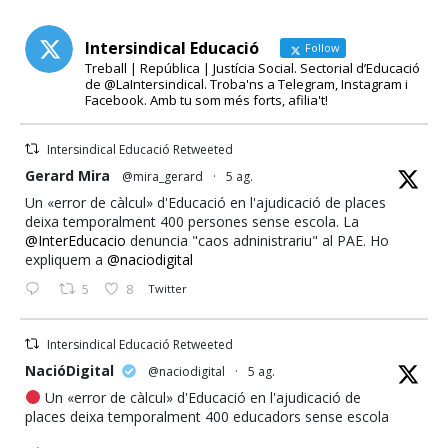
Intersindical Educació
Follow
Treball | República | Justícia Social. Sectorial d’Educació
de @LaIntersindical. Troba'ns a Telegram, Instagram i
Facebook. Amb tu som més forts, afilia't!
Intersindical Educació Retweeted
ata
Gerard Mira
@mira_gerard
·
5 ag.
Un «error de càlcul» d'Educació en l'ajudicació de places
deixa temporalment 400 persones sense escola. La
@InterEducacio
denuncia "caos adninistrariu" al PAE. Ho
expliquem a
@naciodigital
5
8
Twitter
Intersindical Educació Retweeted
ata
NacióDigital
@naciodigital
·
5 ag.
Un «error de càlcul» d'Educació en l'ajudicació de
places deixa temporalment 400 educadors sense escola