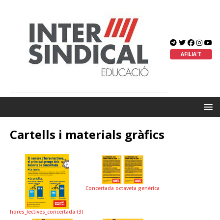
AFILIA'T
Cartells i materials gràfics
Concertada octaveta genèrica
hores_lectives_concertada (3)