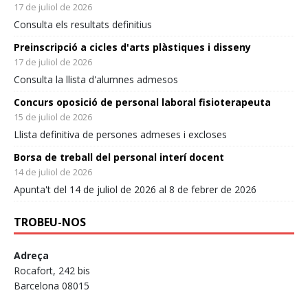
17 de juliol de 2026
2
4
Twitter
Consulta els resultats definitius
Preinscripció a cicles d'arts plàstiques i disseny
Intersindical Educació Retweeted
17 de juliol de 2026
ata
NacióDigital
@naciodigital
·
5 ag.
Consulta la llista d'alumnes admesos
La Intersindical denuncia que el personal d'atenció
educativa pateix "caos administratiu" després d'una
Concurs oposició de personal laboral fisioterapeuta
incidència en la resolució dels mèrits pel repartiment de
15 de juliol de 2026
places
Llista definitiva de persones admeses i excloses
@mira_gerard
Borsa de treball del personal interí docent
14 de juliol de 2026
5
9
Twitter
Apunta't del 14 de juliol de 2026 al 8 de febrer de 2026
Carrega més
TROBEU-NOS
Adreça
Rocafort, 242 bis
Barcelona 08015