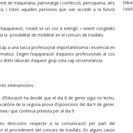
Dillu
t de maquinària, patronatge i confecció, perruqueria, arts
Telèf
ura, i totes aquelles persones que van accedir a la funció
equiparació, creant-se un cos a extingir, i veient congelats
da la possibilitat de mobilitat en el concurs de trasllats.
ap a una tasca professional importantíssima i essencial en
rmatius. Exigim l’equiparació d’aquests professionals al cos
ls drets laborals d’aquest grup sota cap circumstància.
nts intervencions:
’Educació ha decidit que el dia 8 de gener sigui no lectiu,
tòria de la segona prova d’oposicions del dia 9 de gener.
via i que continua prevista per al dia 9.
ses direccions respecte a la comunicació per part del
n el procediment del concurs de trasllats. En alguns casos