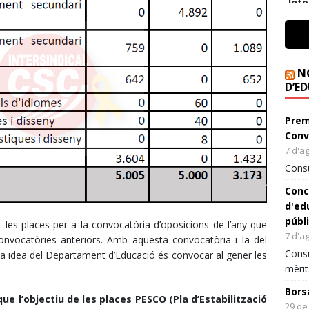
Avata
Inte
r
En a
peri
denú
nyap
N
amb 
D’E
Na
La
Prem
d'
Conv
ad
7 d'a
re
Consu
pl
Conc
d'ed
públi
ht
les places per a la convocatòria d’oposicions de l’any que
7 d'a
ca
onvocatòries anteriors. Amb aquesta convocatòria i la del
Consu
de
La idea del Departament d’Educació és convocar al gener les
mèrit
es
Bors
ue l’objectiu de les places PESCO (Pla d’Estabilització
29 de 