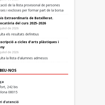
cació de la llista provisional de persones
ntersindical Educació Retweeted
es i excloses per formar part de la borsa
óDigital
@naciodigital
·
5 ag.
is Extraordinaris de Batxillerat.
ntersindical denuncia que el personal
ocatòria del curs 2025-2026
enció educativa pateix "caos administratiu"
juliol de 2026
rés d'una incidència en la resolució dels
lta els resultats definitius
ts pel repartiment de places
scripció a cicles d'arts plàstiques i
mira_gerard
eny
5
9
Twitter
juliol de 2026
lta la llista d'alumnes admesos
Carrega més
BEU-NOS
ça
ort, 242 bis
elona 08015
ri d’atenció