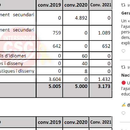
I
Avata
Ger
r
Un «
l'aj
pers
denu
expl
I
Avata
Naci
r
Un
l'aj
educ
@