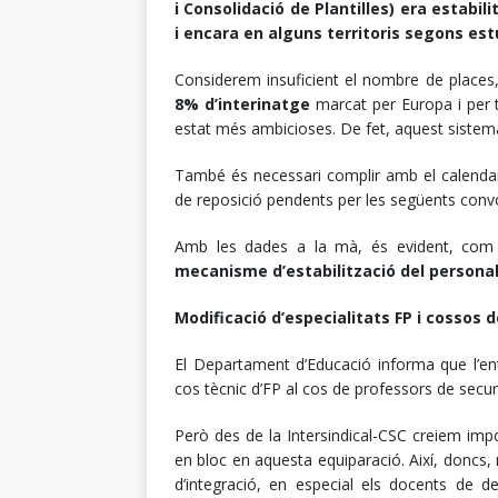
i Consolidació de Plantilles) era estabil
i encara en alguns territoris segons est
Considerem insuficient el nombre de place
8% d’interinatge
marcat per Europa i per t
estat més ambicioses. De fet, aquest sistema 
També és necessari complir amb el calendar
de reposició pendents per les següents conv
Amb les dades a la mà, és evident, co
mecanisme d’estabilització del personal
Modificació d’especialitats FP i cossos 
El Departament d’Educació informa que l’en
cos tècnic d’FP al cos de professors de secu
Però des de la Intersindical-CSC creiem impo
en bloc en aquesta equiparació. Així, doncs,
d’integració, en especial els docents de deu