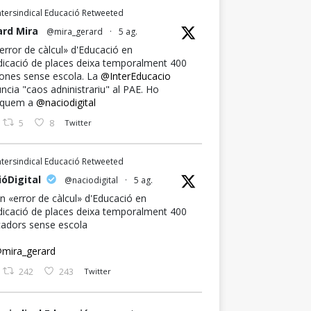
ntersindical Educació Retweeted
ard Mira
@mira_gerard
·
5 ag.
error de càlcul» d'Educació en
udicació de places deixa temporalment 400
ones sense escola. La
@InterEducacio
ncia "caos adninistrariu" al PAE. Ho
iquem a
@naciodigital
5
8
Twitter
ntersindical Educació Retweeted
óDigital
@naciodigital
·
5 ag.
 «error de càlcul» d'Educació en
udicació de places deixa temporalment 400
adors sense escola
mira_gerard
242
243
Twitter