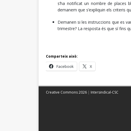
s’ha notificat un nombre de places 
demanem que s’expliquin els criteris q
Demanen si les instruccions que es van
trimestre? La resposta és que sí fins 
Comparteix això:
Facebook
X
Creative Commons 2026
|
Intersindical-CSC