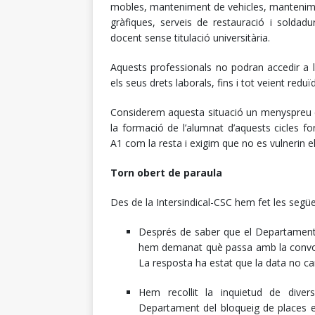
mobles, manteniment de vehicles, mantenimen
gràfiques, serveis de restauració i soldad
docent sense titulació universitària.
Aquests professionals no podran accedir a l’
els seus drets laborals, fins i tot veient reduï
Considerem aquesta situació un menyspreu c
la formació de l’alumnat d’aquests cicles fo
A1 com la resta i exigim que no es vulnerin e
Torn obert de paraula
Des de la Intersindical-CSC hem fet les següe
Després de saber que el Departament d
hem demanat què passa amb la convoca
La resposta ha estat que la data no can
Hem recollit la inquietud de diver
Departament del bloqueig de places e