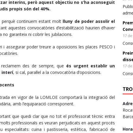
itzar interins, però aquest objectiu no s’ha aconseguit
Publi
udis propis són del 40%.
I
admes
Avata
Naci
s, perquè continuem estant molt
lluny de poder assolir el
Prem
r
ant aquestes convocatòries d’estabilització haurien d’haver
La I
Conv
d'at
no garanteix ni cobrir les jubilacions.
17 de 
desp
Consu
mèri
i i assegurar poder treure a oposicions les places PESCO i
Prein
ocatòries.
@
diss
m reclamem des de sempre, que
és urgent establir un
17 de 
 interí
, si cal, paral·lel a la convocatòria d’oposicions.
Consu
docents
TRO
trada en vigor de la LOMLOE comportarà la integració del
Adre
ndària, amb l’equiparació corresponent.
Rocaf
rtant que quedi clar que no tot el professorat tècnic entra
Barc
 molts professionals es veuran perjudicats en aquest procés
Hora
 especialitats: cuina i pastisseria, estètica, fabricació de