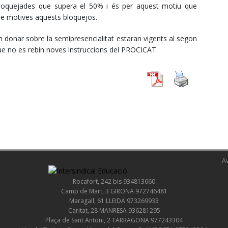
bloquejades que supera el 50% i és per aquest motiu que
ue motives aquests bloquejos.
 donar sobre la semipresencialitat estaran vigents al segon
que no es rebin noves instruccions del PROCICAT.
Av
Rocafort, 242 bis 934813660
Camp de Mart, 3 GIRONA 972746481
Maragall, 61 LLEIDA 973269933
Caritat, 28 MANRESA 936281295
Plaça de Sant Antoni, 2 TARRAGONA 977243304